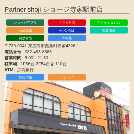
Partner shoji ショージ寺家駅前店
ショージアプリ
トマカ対応
キャッシュレス
商品配達
ecoひろば
地産地消
自然食品
衣料品
〒739-0041 東広島市西条町寺家4326-1
電話番号
082-493-8583
営業時間
9:00～21:30
駐車場
1F56台 2F54台 計110台
ATM
広島銀行
採用情報
トクバイ