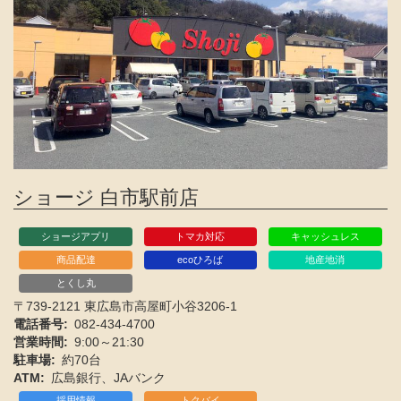
ショージ 白市駅前店
ショージアプリ
トマカ対応
キャッシュレス
商品配達
ecoひろば
地産地消
とくし丸
〒739-2121 東広島市高屋町小谷3206-1
電話番号
082-434-4700
営業時間
9:00～21:30
駐車場
約70台
ATM
広島銀行、JAバンク
採用情報
トクバイ