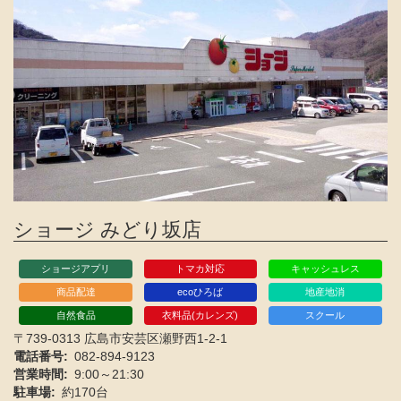
ショージ みどり坂店
ショージアプリ
トマカ対応
キャッシュレス
商品配達
ecoひろば
地産地消
自然食品
衣料品(カレンズ)
スクール
〒739-0313 広島市安芸区瀬野西1-2-1
電話番号
082-894-9123
営業時間
9:00～21:30
駐車場
約170台