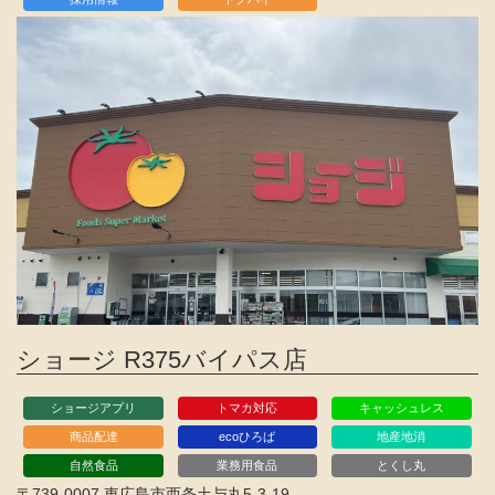
ショージ R375バイパス店
ショージアプリ
トマカ対応
キャッシュレス
商品配達
ecoひろば
地産地消
自然食品
業務用食品
とくし丸
〒739-0007 東広島市西条土与丸5-3-19