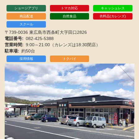
ショージアプリ
トマカ対応
キャッシュレス
商品配達
自然食品
衣料品(カレンズ)
スクール
〒739-0036 東広島市西条町大字田口2826
電話番号
082-425-5388
営業時間
9:00～21:00（カレンズは18:30閉店）
駐車場
約50台
採用情報
トクバイ