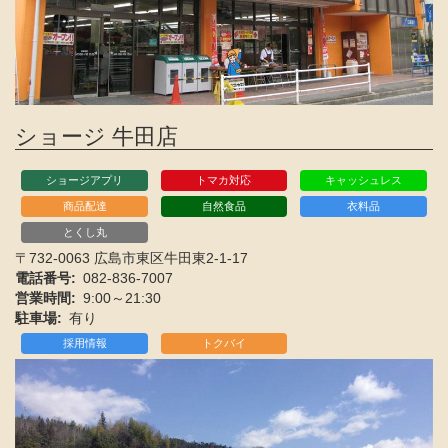
ショージ 牛田店
ショージアプリ
トマカ対応
キャッシュレス
商品配達
自然食品
衣料品
とくし丸
〒732-0063 広島市東区牛田東2-1-17
電話番号
082-836-7007
営業時間
9:00～21:30
駐車場
有り
採用情報
トクバイ