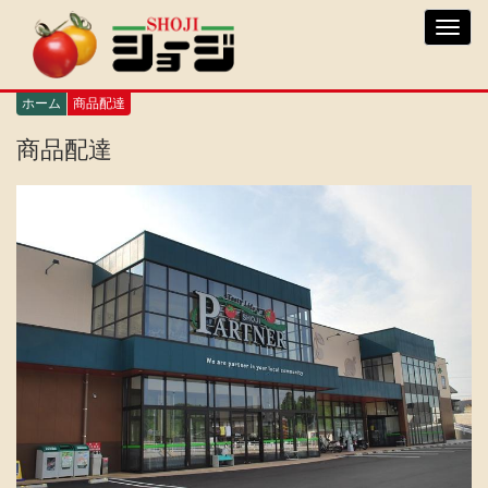
メ
Toggl
イ
navig
ン
コ
ン
ホーム
商品配達
テ
ン
商品配達
ツ
に
移
動