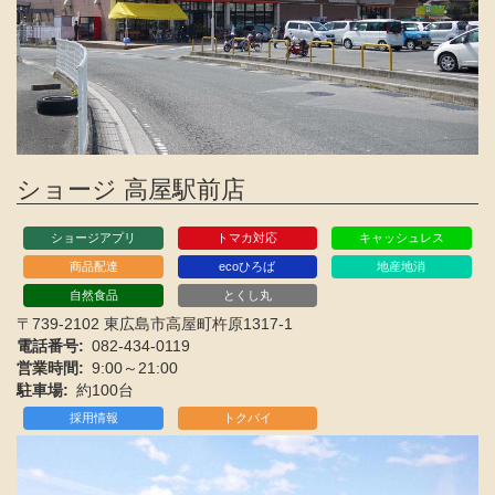
ショージ 高屋駅前店
ショージアプリ
トマカ対応
キャッシュレス
商品配達
ecoひろば
地産地消
自然食品
とくし丸
〒739-2102 東広島市高屋町杵原1317-1
電話番号
082-434-0119
営業時間
9:00～21:00
駐車場
約100台
採用情報
トクバイ