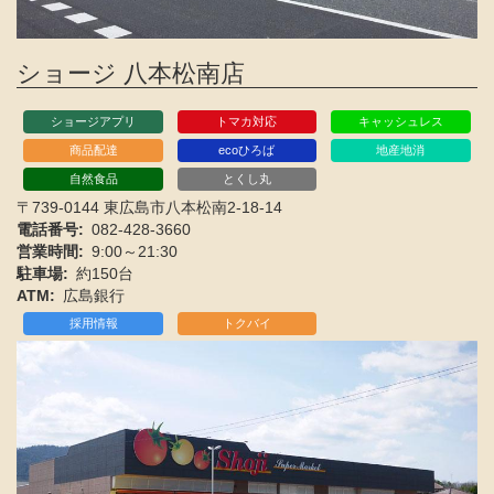
ショージ 八本松南店
ショージアプリ
トマカ対応
キャッシュレス
商品配達
ecoひろば
地産地消
自然食品
とくし丸
〒739-0144 東広島市八本松南2-18-14
電話番号
082-428-3660
営業時間
9:00～21:30
駐車場
約150台
ATM
広島銀行
採用情報
トクバイ