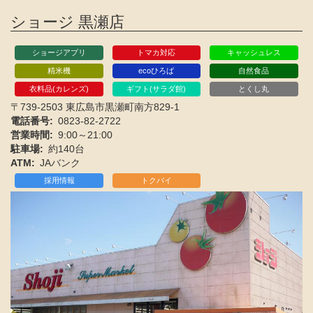
ショージ 黒瀬店
ショージアプリ
トマカ対応
キャッシュレス
精米機
ecoひろば
自然食品
衣料品(カレンズ)
ギフト(サラダ館)
とくし丸
〒739-2503 東広島市黒瀬町南方829-1
電話番号
0823-82-2722
営業時間
9:00～21:00
駐車場
約140台
ATM
JAバンク
採用情報
トクバイ