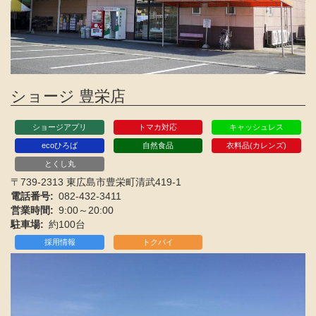
ショージ 豊栄店
ショージアプリ
トマカ対応
キャッシュレス
ecoひろば
自然食品
衣料品(カレンズ)
とくし丸
〒739-2313 東広島市豊栄町清武419-1
電話番号
082-432-3411
営業時間
9:00～20:00
駐車場
約100台
採用情報
トクバイ