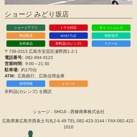
ショージ みどり坂店
ショージアプリ
トマカ対応
キャッシュレス
商品配達
ecoひろば
地産地消
自然食品
衣料品(カレンズ)
スクール
〒739-0313 広島市安芸区瀬野西1-2-1
電話番号
082-894-9123
営業時間
9:00～21:30
駐車場
約170台
ATM
広島銀行、広島信用金庫
採用情報
トクバイ
衣料品(カレンズ) を購読
ショージ - SHOJI - 西條商事株式会社
広島県東広島市西条土与丸2-6-49
TEL:082-423-3144 / FAX:082-422-
1010