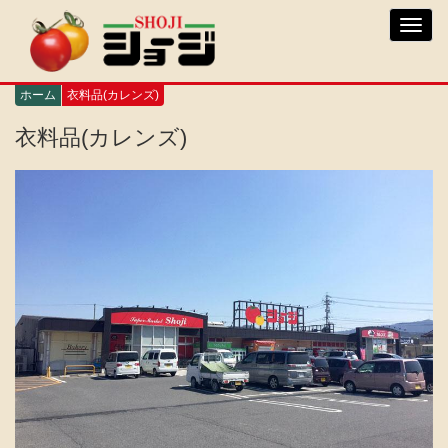
メ
Toggl
イ
navig
ン
コ
ン
ホーム
衣料品(カレンズ)
テ
ン
衣料品(カレンズ)
ツ
に
移
動