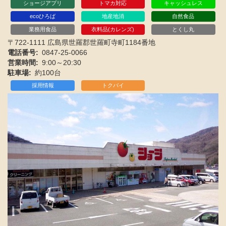
ショージアプリ
トマカ対応
キャッシュレス
ecoひろば
地産地消
自然食品
業務用食品
衣料品(カレンズ)
とくし丸
〒722-1111 広島県世羅郡世羅町寺町1184番地
電話番号
0847-25-0066
営業時間
9:00～20:30
駐車場
約100台
採用情報
トクバイ