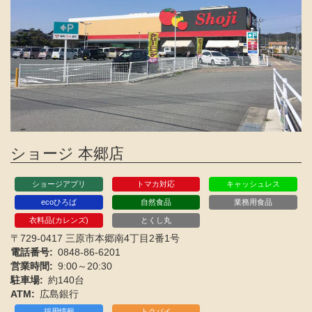
ショージ 本郷店
ショージアプリ
トマカ対応
キャッシュレス
ecoひろば
自然食品
業務用食品
衣料品(カレンズ)
とくし丸
〒729-0417 三原市本郷南4丁目2番1号
電話番号
0848-86-6201
営業時間
9:00～20:30
駐車場
約140台
ATM
広島銀行
採用情報
トクバイ