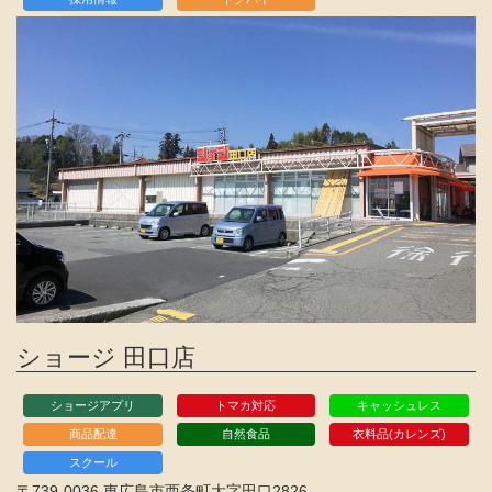
ショージ 田口店
ショージアプリ
トマカ対応
キャッシュレス
商品配達
自然食品
衣料品(カレンズ)
スクール
〒739-0036 東広島市西条町大字田口2826