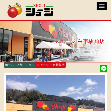
メ
Toggl
イ
navig
ン
コ
ン
テ
ン
ツ
ショージ 白市駅前店
に
移
動
ホーム
店舗・チラシ
ショージ 白市駅前店