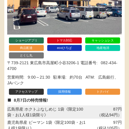
ショージアプリ
トマカ対応
キャッシュレス
商品配達
ecoひろば
地産地消
とくし丸
〒739-2121 東広島市高屋町小谷3206-1
電話番号
082-434-
4700
営業時間
9:00～21:30
駐車場
約70台
ATM
広島銀行、
JAバンク
アクセスマップ
採用情報
トクバイ
8月7日の特売情報!
広島県産 ホクトぶなしめじ 1袋《限定100
87円
袋・お1人様1袋限り》
（税込94円）
鹿児島県産 ピーマン 1袋《限定100袋・お1
97円
人様1袋限り》
（税込105円）