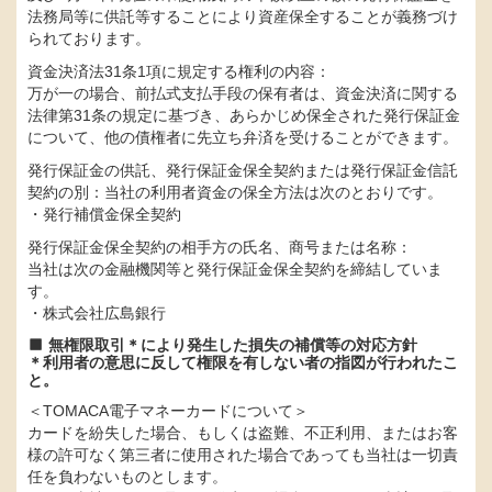
法務局等に供託等することにより資産保全することが義務づけ
られております。
資金決済法31条1項に規定する権利の内容：
万が一の場合、前払式支払手段の保有者は、資金決済に関する
法律第31条の規定に基づき、あらかじめ保全された発行保証金
について、他の債権者に先立ち弁済を受けることができます。
発行保証金の供託、発行保証金保全契約または発行保証金信託
契約の別：当社の利用者資金の保全方法は次のとおりです。
・発行補償金保全契約
発行保証金保全契約の相手方の氏名、商号または名称：
当社は次の金融機関等と発行保証金保全契約を締結していま
す。
・株式会社広島銀行
無権限取引＊により発生した損失の補償等の対応方針
＊利用者の意思に反して権限を有しない者の指図が行われたこ
と。
＜TOMACA電子マネーカードについて＞
カードを紛失した場合、もしくは盗難、不正利用、またはお客
様の許可なく第三者に使用された場合であっても当社は一切責
任を負わないものとします。