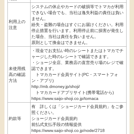
システムの休止やカードの破損等でトマカが利用
できない場合でも、当社は逸失利益の責任は負い
ません。
利用上の
紛失・盗難の場合はすぐにお届けください。利用
注意
停止措置を行います。利用停止前に損害が発生し
た場合、当社は責任を負いません。
原則として換金はできません。
・現金でお支払い時のレシートまたはトマカでチ
ャージした時のレシートで確認できます。
・ショージ全店、業務店の直営売り場のレジで確
未使用残
認できます。
高の確認
トマカカード会員サイト(PC・スマートフォ
方法
ン・アプリ)
http://mb.dmoney.jp/shoji/
トマカカードアプリサイト(携帯電話から)
https://www.saijo-shoji.co.jp/tomaca
有 詳しくは「ショージカード会員規約」をご参
照ください。
約款等
ショージカード会員規約
前払式支払手段の情報提供
https://www.saijo-shoji.co.jp/node/2718