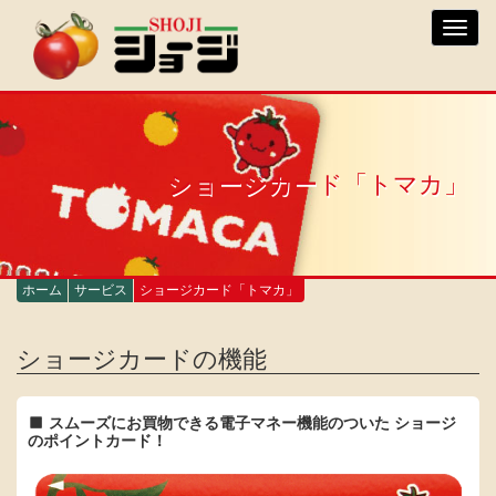
メ
Toggl
イ
navig
ン
コ
ン
テ
ン
ツ
ショージカード「トマカ」
に
移
動
ホーム
サービス
ショージカード「トマカ」
ショージカードの機能
スムーズにお買物できる電子マネー機能のついた ショージ
のポイントカード！