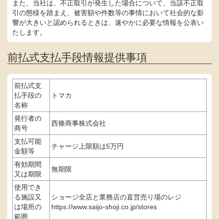
また、当社は、不正取引が発生した場合について、当該不正取
引の態様を踏まえ、被害額や件数等の事情において社会的な影
響が大きいと認められるときは、速やかに必要な情報を公表い
たします。
前払式支払手段情報提供事項
前払式支
払手段の
トマカ
名称
発行者の
西條商事株式会社
商号
支払可能
チャージ上限額は5万円
金額等
有効期間
無期限
又は期限
使用でき
る施設又
ショージ全店と業務店の直営売り場のレジ
は場所の
https://www.saijo-shoji.co.jp/stores
範囲