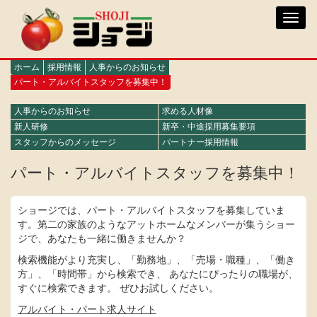
メ
Toggl
イ
navig
ン
コ
ン
ホーム
採用情報
人事からのお知らせ
テ
パート・アルバイトスタッフを募集中！
ン
ツ
人事からのお知らせ
求める人材像
に
recruit
新人研修
新卒・中途採用募集要項
移
スタッフからのメッセージ
パートナー採用情報
動
パート・アルバイトスタッフを募集中！
ショージでは、パート・アルバイトスタッフを募集していま
す。第二の家族のようなアットホームなメンバーが集うショー
ジで、あなたも一緒に働きませんか？
検索機能がより充実し、「勤務地」、「売場・職種」、「働き
方」、「時間帯」から検索でき、 あなたにぴったりの職場が、
すぐに検索できます。 ぜひお試しください。
アルバイト・パート求人サイト