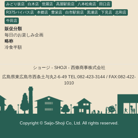
みどり坂店
白木店
世羅店
高屋駅前店
八本松南店
田口店
R375バイパス店
本郷店
豊栄店
白市駅前店
黒瀬店
下見店
志和店
牛田店
販促分類
毎日のお楽しみ企画
略称
冷食半額
ショージ - SHOJI - 西條商事株式会社
広島県東広島市西条土与丸2-6-49
TEL:082-423-3144 / FAX:082-422-
1010
.
Copyright © Saijo-Shoji Co, Ltd. All rights reserved.