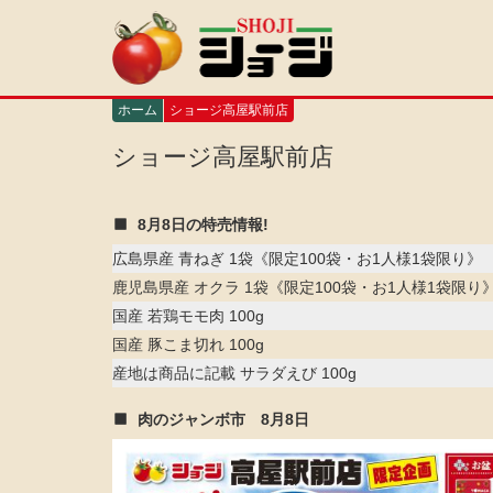
メ
イ
ン
コ
ン
ホーム
ショージ高屋駅前店
テ
ン
ショージ高屋駅前店
ツ
に
移
8月8日の特売情報!
動
広島県産 青ねぎ 1袋《限定100袋・お1人様1袋限り》
鹿児島県産 オクラ 1袋《限定100袋・お1人様1袋限り
国産 若鶏モモ肉 100g
国産 豚こま切れ 100g
産地は商品に記載 サラダえび 100g
肉のジャンボ市 8月8日