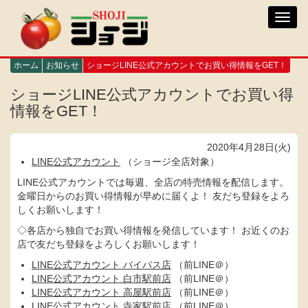
メ
Toggl
イ
navig
ン
コ
ン
ホーム
お知らせ
ショージLINE公式アカウントでお買い得情報をGET！
テ
ン
ショージLINE公式アカウントでお買い得
ツ
情報をGET！
に
移
動
2020年4月28日(火)
LINE公式アカウント
（ショージ全店対象）
LINE公式アカウントでは毎週、全店の特売情報を配信します。
金曜日からのお買い得情報が早めに届くよ！ 友だち登録をよろ
しくお願いします！
◇各店から独自でお買い得情報を発信しています！ お近くのお
店で友だち登録をよろしくお願いします！
LINE公式アカウント バイパス店
（前LINE＠）
LINE公式アカウント 白市駅前店
（前LINE＠）
LINE公式アカウント 高屋駅前店
（前LINE＠）
LINE公式アカウント 寺家駅前店
（前LINE＠）