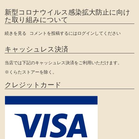
ョ
ー
新型コロナウイルス感染拡大防止に向け
ジ
た取り組みについて
ア
プ
新
続きを見る
コメントを投稿するには
ログイン
してください
リ
型
の
コ
キャッシュレス決済
ロ
ナ
当店では下記のキャッシュレス決済をご利用いただけます。
ウ
イ
※くらたストアーを除く。
ル
ス
クレジットカード
感
染
拡
大
防
止
に
向
け