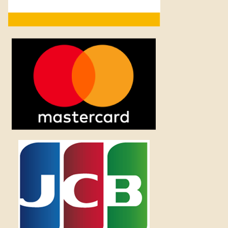
た
取
り
組
み
に
つ
い
て
の