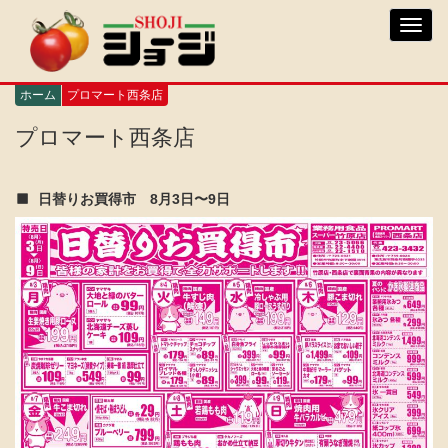
メ
Toggl
イ
navig
ン
コ
ン
ホーム
プロマート西条店
テ
ン
プロマート西条店
ツ
に
移
日替りお買得市 8月3日〜9日
動