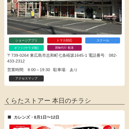
ショージアプリ
トマカ対応
スクール
ギフト(サラダ館)
買物代行･配達
〒739-0264 東広島市志和町七条椛坂1645-1
電話番号
082-
433-2312
営業時間
8:00～19:30
駐車場
あり
アクセスマップ
くらたストアー 本日のチラシ
カレンズ・8月1日〜12日