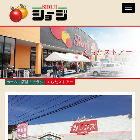
メ
Toggl
イ
navig
ン
コ
ン
テ
ン
ツ
くらたストアー
に
移
動
ホーム
店舗・チラシ
くらたストアー